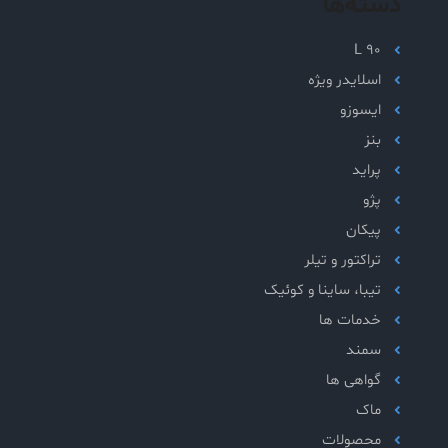
دسته‌ها
L 90
اسلایدر ویژه
ایسوزو
بنز
پراید
پژو
پیکان
تراکتور و تیلر
تیبا، ساینا و کوئیک
خدمات ها
سمند
گواهی ها
ماک
محصولات