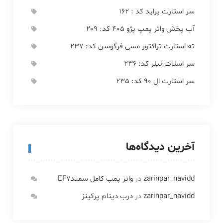
سر استارت پراید کد : 162
آب پخش واتر پمپ پژو 405 کد: 209
ته استارت تراکتور مسی فرگوسن کد: 237
سر استات تیلر کد: 236
سر استارت ال 90 کد: 235
آخرین دیدگاه‌ها
zarinpar_navidd
در
واتر پمپ کامل سمندEF7
zarinpar_navidd
در
درب دینام پرکینز