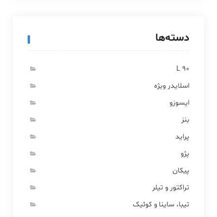
دسته‌ها
L 90
اسلایدر ویژه
ایسوزو
بنز
پراید
پژو
پیکان
تراکتور و تیلر
تیبا، ساینا و کوئیک