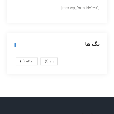
[mc4wp_form id=”261″]
تگ ها
رنو
(1)
دینام
(2)