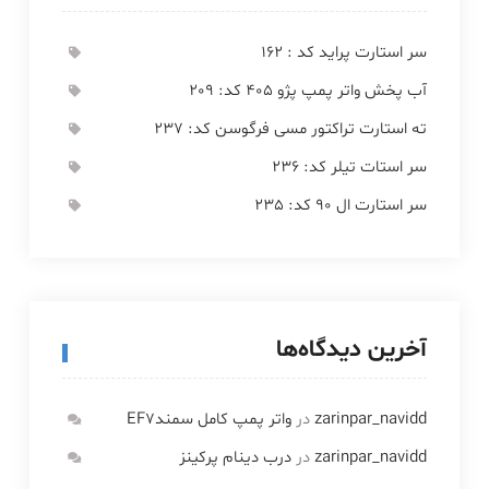
سر استارت پراید کد : 162
آب پخش واتر پمپ پژو 405 کد: 209
ته استارت تراکتور مسی فرگوسن کد: 237
سر استات تیلر کد: 236
سر استارت ال 90 کد: 235
آخرین دیدگاه‌ها
zarinpar_navidd
در
واتر پمپ کامل سمندEF7
zarinpar_navidd
در
درب دینام پرکینز