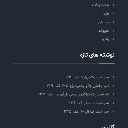
محصولات
مزدا
نیسان
هیوندا
ولوو
نوشته های تازه
سر استارت پراید کد : 162
آب پخش واتر پمپ پژو 405 کد: 209
ته استارت تراکتور مسی فرگوسن کد: 237
سر استات تیلر کد: 236
سر استارت ال 90 کد: 235
گالری