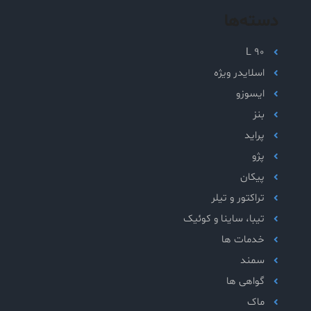
دسته‌ها
L 90
اسلایدر ویژه
ایسوزو
بنز
پراید
پژو
پیکان
تراکتور و تیلر
تیبا، ساینا و کوئیک
خدمات ها
سمند
گواهی ها
ماک