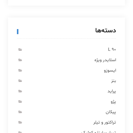
دسته‌ها
L 90
اسلایدر ویژه
ایسوزو
بنز
پراید
پژو
پیکان
تراکتور و تیلر
تیبا، ساینا و کوئیک