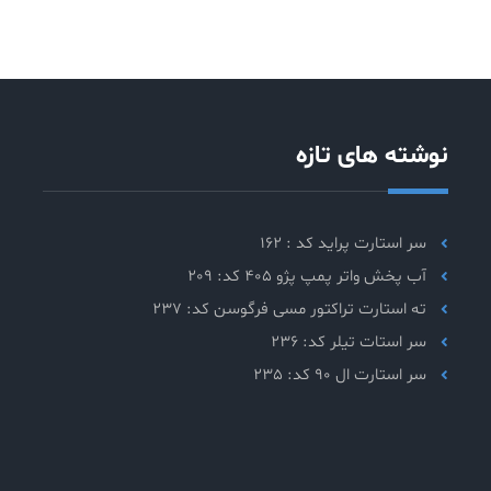
نوشته های تازه
سر استارت پراید کد : 162
آب پخش واتر پمپ پژو 405 کد: 209
ته استارت تراکتور مسی فرگوسن کد: 237
سر استات تیلر کد: 236
سر استارت ال 90 کد: 235