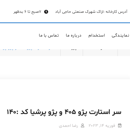
آدرس کارخانه :اراک شهرک صنعتی حاجی آباد
7صبح تا 6 بدظهر
نمایندگی
استخدام
درباره ما
تماس با ما
Ho
محصولات
پژو
سر استارت پژو 405 و پژو پرشیا کد :140
سر استارت پژو 405 و پژو پرشیا کد :140
فوریه 14, 2023
رضا احمدی