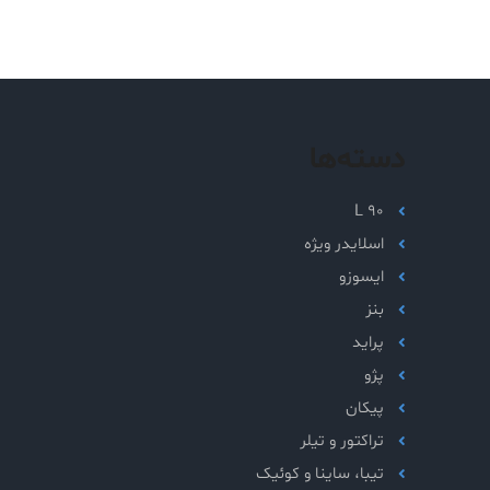
دسته‌ها
L 90
اسلایدر ویژه
ایسوزو
بنز
پراید
پژو
پیکان
تراکتور و تیلر
تیبا، ساینا و کوئیک