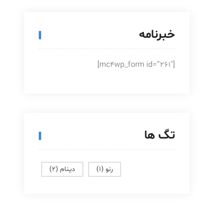
خبرنامه
[mc4wp_form id=”261″]
تگ ها
رنو
(1)
دینام
(2)