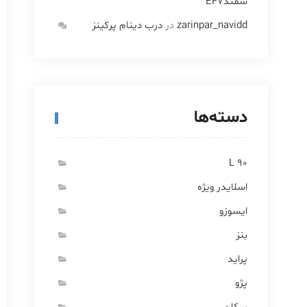
سمندEF7
zarinpar_navidd
در
درب دینام پرکینز
دسته‌ها
L 90
اسلایدر ویژه
ایسوزو
بنز
پراید
پژو