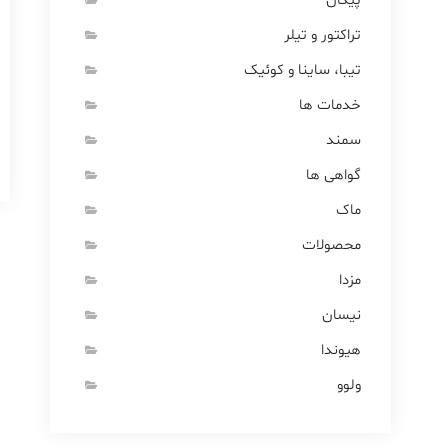
پیکان
تراکتور و تیلر
تیبا، ساینا و کوئیک
خدمات ها
سمند
گواهی ها
ماک
محصولات
مزدا
نیسان
هیوندا
ولوو