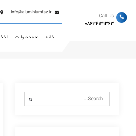
Ski
t
info@aluminiumfaz.ir
Call Us
conten
08634131363
خانه
محصولات
اخذ 
me
Search
for: