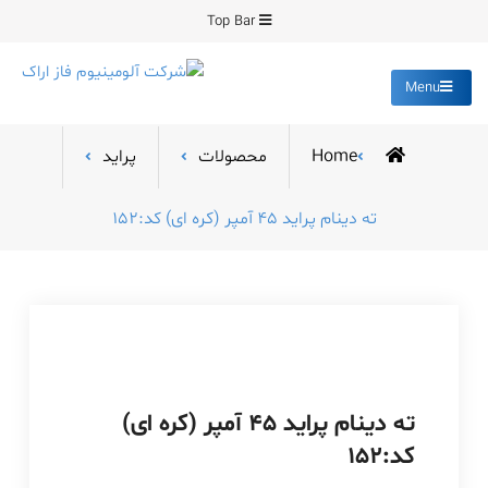
Ski
Top Bar
t
conten
Menu
شرکت آلومینیوم فاز
تولید کننده قطعات دایکست و
ساخت انواع قالب
اراک
Home
محصولات
پراید
ته دینام پراید 45 آمپر (کره ای) کد:152
ته دینام پراید 45 آمپر (کره ای)
کد:152