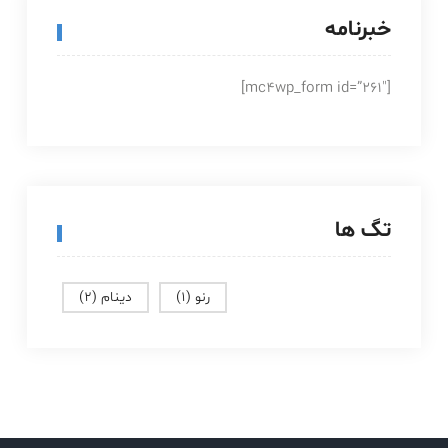
خبرنامه
[mc4wp_form id=”261″]
تگ ها
رنو
(1)
دینام
(2)