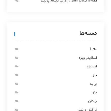
zarinpar_navidd
در
درب دینام پرکینز
دسته‌ها
L 90
اسلایدر ویژه
ایسوزو
بنز
پراید
پژو
پیکان
تراکتور و تیلر