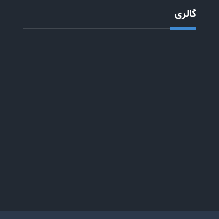
گالری
Copyright © 2026
شرکت آلومینیوم فاز اراک
| VIP Business
by
Firefly Themes