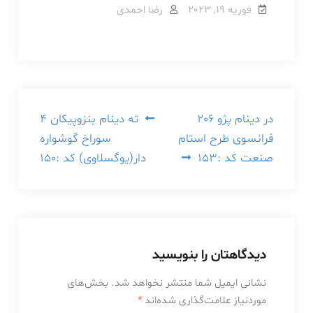
فوریه 19, 2023
رضا احمدی
راهبری
در دینام پژو 206
ته دینام بنزوپیکان 4
فرانسوی طرح استام
سوراخ گوشواره
نوشته
صنعت کد :153
دار(یوگسلاوی) کد :150
دیدگاهتان را بنویسید
نشانی ایمیل شما منتشر نخواهد شد.
بخش‌های
موردنیاز علامت‌گذاری شده‌اند
*