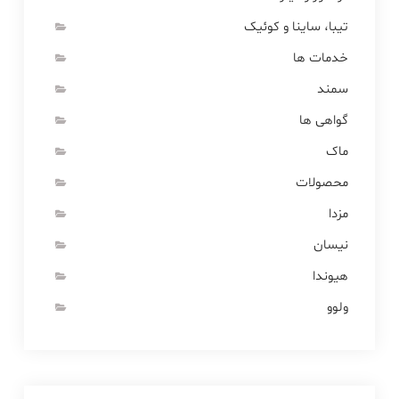
تیبا، ساینا و کوئیک
خدمات ها
سمند
گواهی ها
ماک
محصولات
مزدا
نیسان
هیوندا
ولوو