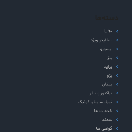
دسته‌ها
L 90
اسلایدر ویژه
ایسوزو
بنز
پراید
پژو
پیکان
تراکتور و تیلر
تیبا، ساینا و کوئیک
خدمات ها
سمند
گواهی ها