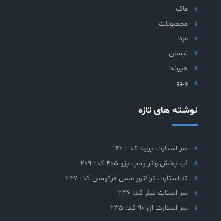
ماک
محصولات
مزدا
نیسان
هیوندا
ولوو
نوشته های تازه
سر استارت پراید کد : 162
آب پخش واتر پمپ پژو 405 کد: 209
ته استارت تراکتور مسی فرگوسن کد: 237
سر استات تیلر کد: 236
سر استارت ال 90 کد: 235