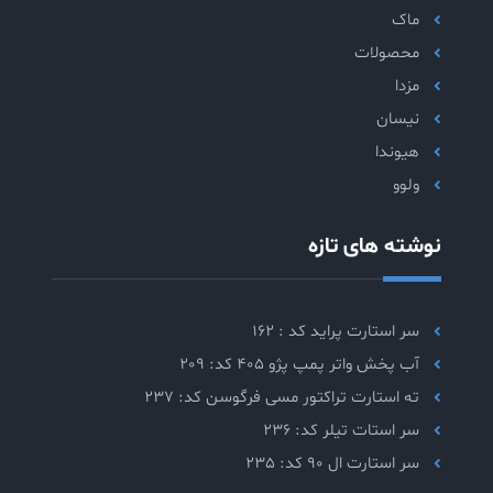
ماک
محصولات
مزدا
نیسان
هیوندا
ولوو
نوشته های تازه
سر استارت پراید کد : 162
آب پخش واتر پمپ پژو 405 کد: 209
ته استارت تراکتور مسی فرگوسن کد: 237
سر استات تیلر کد: 236
سر استارت ال 90 کد: 235