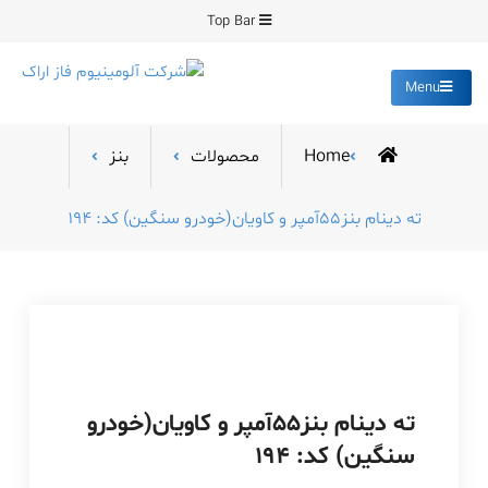
Ski
Top Bar
t
conten
Menu
شرکت آلومینیوم فاز
تولید کننده قطعات دایکست و
ساخت انواع قالب
اراک
Home
محصولات
بنز
ته دینام بنز55آمپر و کاویان(خودرو سنگین) کد: 194
ته دینام بنز55آمپر و کاویان(خودرو
سنگین) کد: 194