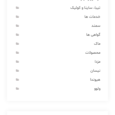
تیبا، ساینا و کوئیک
خدمات ها
سمند
گواهی ها
ماک
محصولات
مزدا
نیسان
هیوندا
ولوو