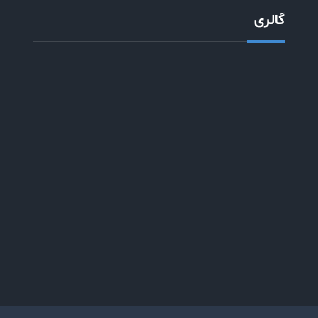
گالری
Copyright © 2026
شرکت آلومینیوم فاز اراک
| VIP Business
by
Firefly Themes