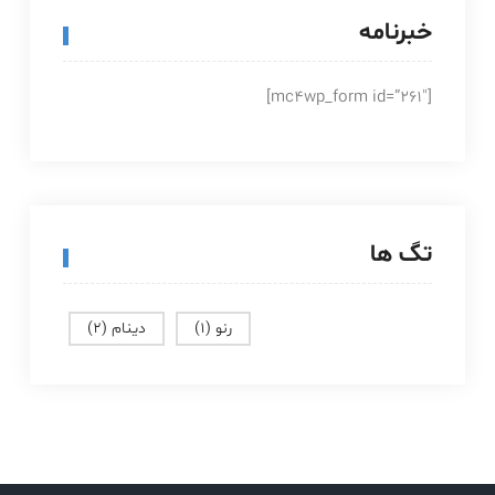
خبرنامه
[mc4wp_form id=”261″]
تگ ها
رنو
(1)
دینام
(2)