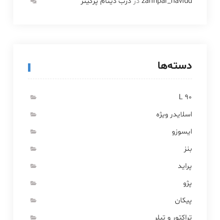
zarinpar_navidd
در
درب دینام پرکینز
دسته‌ها
L 90
اسلایدر ویژه
ایسوزو
بنز
پراید
پژو
پیکان
تراکتور و تیلر