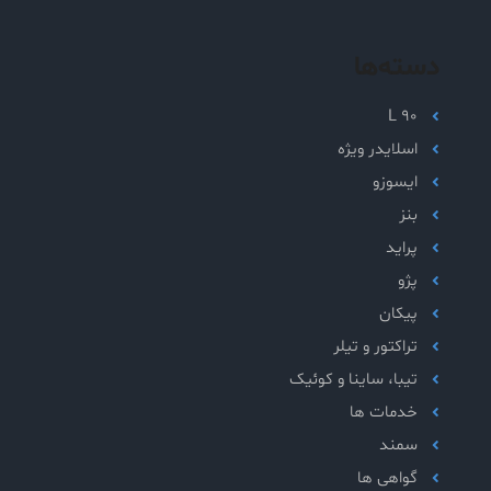
دسته‌ها
L 90
اسلایدر ویژه
ایسوزو
بنز
پراید
پژو
پیکان
تراکتور و تیلر
تیبا، ساینا و کوئیک
خدمات ها
سمند
گواهی ها