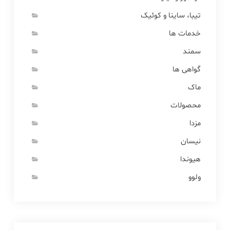
تیبا، ساینا و کوئیک
خدمات ها
سمند
گواهی ها
ماک
محصولات
مزدا
نیسان
هیوندا
ولوو