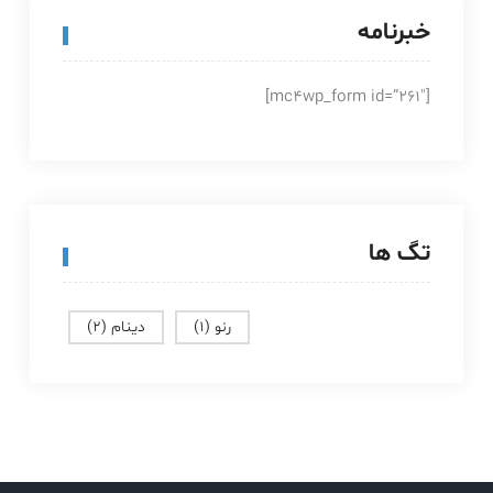
خبرنامه
[mc4wp_form id=”261″]
تگ ها
رنو
(1)
دینام
(2)