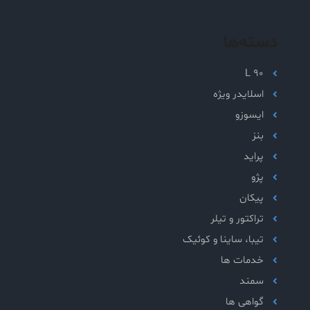
دسته‌ها
L 90
اسلایدر ویژه
ایسوزو
بنز
پراید
پژو
پیکان
تراکتور و تیلر
تیبا، ساینا و کوئیک
خدمات ها
سمند
گواهی ها