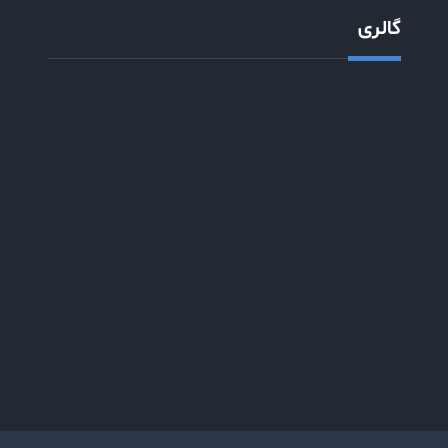
گالری
Copyright © 2026
شرکت آلومینیوم فاز اراک
| VIP Business
by
Firefly Themes