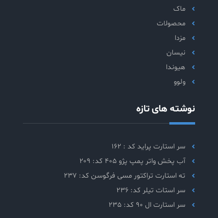
ماک
محصولات
مزدا
نیسان
هیوندا
ولوو
نوشته های تازه
سر استارت پراید کد : 162
آب پخش واتر پمپ پژو 405 کد: 209
ته استارت تراکتور مسی فرگوسن کد: 237
سر استات تیلر کد: 236
سر استارت ال 90 کد: 235