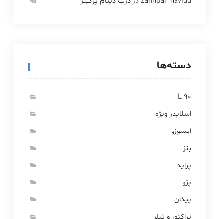
zarinpar_navidd
در
درب دینام پرکینز
دسته‌ها
L 90
اسلایدر ویژه
ایسوزو
بنز
پراید
پژو
پیکان
تراکتور و تیلر