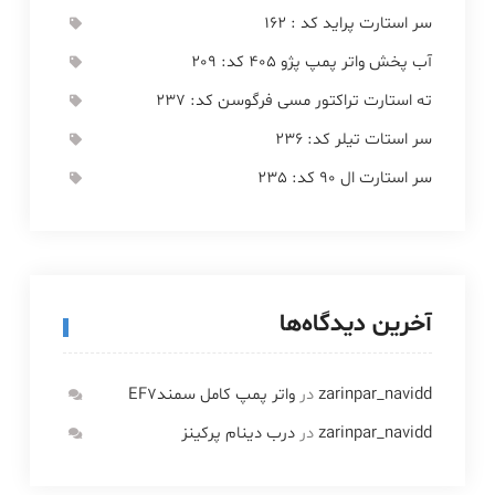
سر استارت پراید کد : 162
آب پخش واتر پمپ پژو 405 کد: 209
ته استارت تراکتور مسی فرگوسن کد: 237
سر استات تیلر کد: 236
سر استارت ال 90 کد: 235
آخرین دیدگاه‌ها
zarinpar_navidd
در
واتر پمپ کامل سمندEF7
zarinpar_navidd
در
درب دینام پرکینز