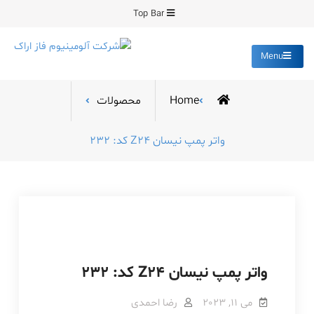
Ski
Top Bar
t
conten
Menu
شرکت آلومینیوم فاز
تولید کننده قطعات دایکست و
ساخت انواع قالب
اراک
Home
محصولات
واتر پمپ نیسان Z24 کد: 232
واتر پمپ نیسان Z24 کد: 232
می 11, 2023
رضا احمدی