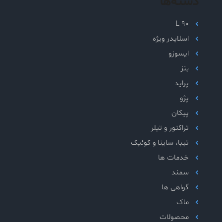
دسته‌ها
L 90
اسلایدر ویژه
ایسوزو
بنز
پراید
پژو
پیکان
تراکتور و تیلر
تیبا، ساینا و کوئیک
خدمات ها
سمند
گواهی ها
ماک
محصولات