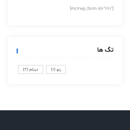
[mc4wp_form id=”261″]
تگ ها
رنو
(1)
دینام
(2)