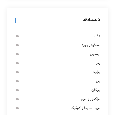
دسته‌ها
L 90
اسلایدر ویژه
ایسوزو
بنز
پراید
پژو
پیکان
تراکتور و تیلر
تیبا، ساینا و کوئیک